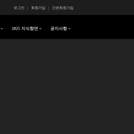
로그인
회원가입
간편회원가입
2025 지식향연
공지사항