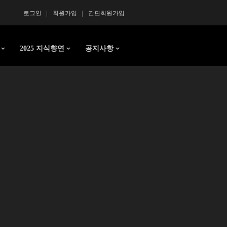
로그인
회원가입
간편회원가입
2025 지식향연
공지사항