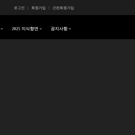
로그인
회원가입
간편회원가입
2025 지식향연
공지사항