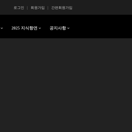
로그인
회원가입
간편회원가입
2025 지식향연
공지사항