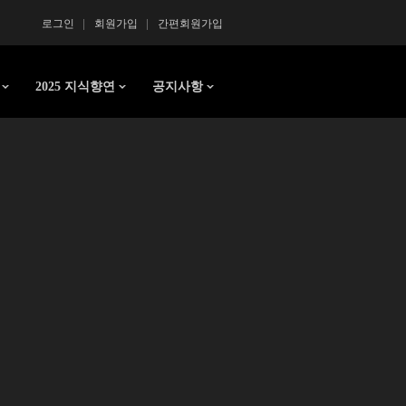
로그인
회원가입
간편회원가입
2025 지식향연
공지사항