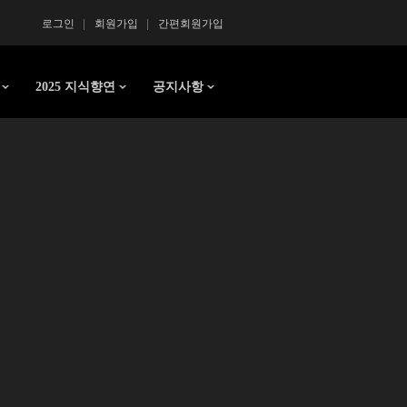
로그인
회원가입
간편회원가입
2025 지식향연
공지사항