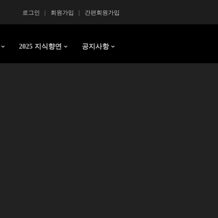
로그인
회원가입
간편회원가입
2025 지식향연
공지사항