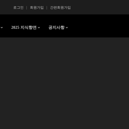
로그인
회원가입
간편회원가입
2025 지식향연
공지사항