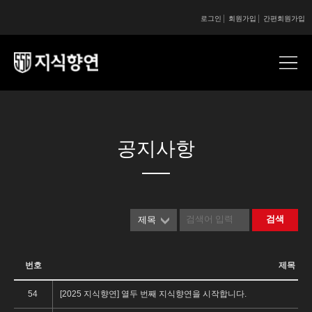
로그인
회원가입
간편회원가입
콘텐츠 시작
콘텐츠 시작
공지사항
검색
제목
번호
제목
54
[2025 지식향연] 열두 번째 지식향연을 시작합니다.