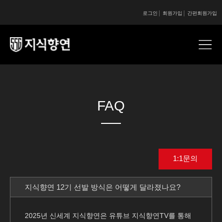
로그인
회원가입
간편회원가입
콘텐츠 시작
콘텐츠 시작
FAQ
1:1문의
지식향연 12기 선발 방식은 어떻게 달라졌나요?
2025년 신세계 지식향연은 유튜브 지식향연TV를 통해