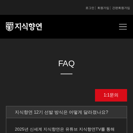
로그인
회원가입
간편회원가입
콘텐츠 시작
콘텐츠 시작
FAQ
1:1문의
지식향연 12기 선발 방식은 어떻게 달라졌나요?
2025년 신세계 지식향연은 유튜브 지식향연TV를 통해