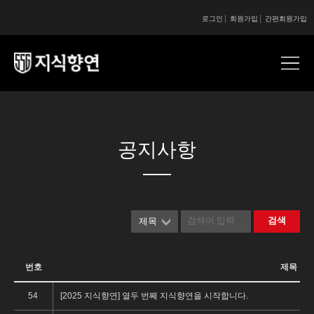
로그인
회원가입
간편회원가입
콘텐츠 시작
콘텐츠 시작
공지사항
검색
제목
번호
제목
54
[2025 지식향연] 열두 번째 지식향연을 시작합니다.