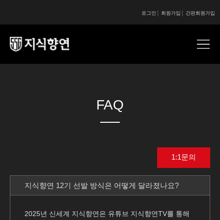
로그인
회원가입
간편회원가입
콘텐츠 시작
콘텐츠 시작
FAQ
1:1문의
지식향연 12기 선발 방식은 어떻게 달라졌나요?
2025년 신세계 지식향연은 유튜브 지식향연TV를 통해