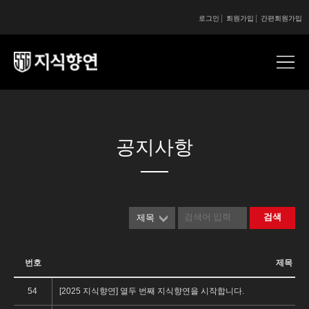
로그인
회원가입
간편회원가입
콘텐츠 시작
콘텐츠 시작
공지사항
검색
제목
번호
제목
54
[2025 지식향연] 열두 번째 지식향연을 시작합니다.