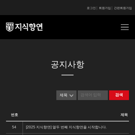
로그인
회원가입
간편회원가입
콘텐츠 시작
콘텐츠 시작
공지사항
검색
제목
번호
제목
54
[2025 지식향연] 열두 번째 지식향연을 시작합니다.