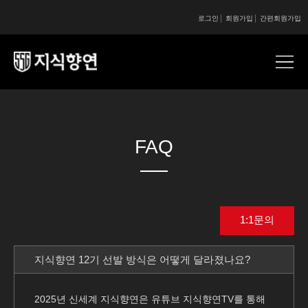
로그인
회원가입
간편회원가입
콘텐츠 시작
콘텐츠 시작
FAQ
1:1문의
지식향연 12기 선발 방식은 어떻게 달라졌나요?
2025년 신세계 지식향연은 유튜브 지식향연TV를 통해