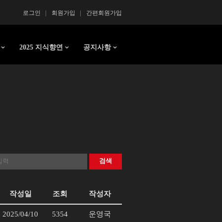
로그인
회원가입
간편회원가입
2025 지식향연
공지사항
검색
작성일
조회
작성자
2025/04/10
5354
운영국