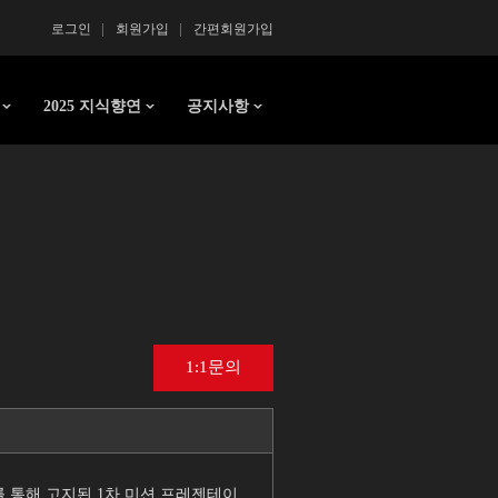
로그인
회원가입
간편회원가입
2025 지식향연
공지사항
1:1문의
를 통해 고지된 1차 미션 프레젠테이