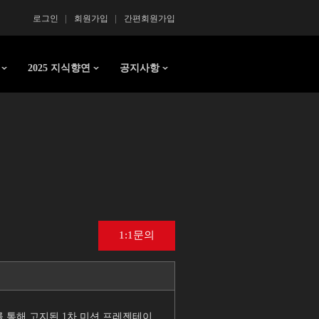
로그인
회원가입
간편회원가입
2025 지식향연
공지사항
1:1문의
를 통해 고지된 1차 미션 프레젠테이