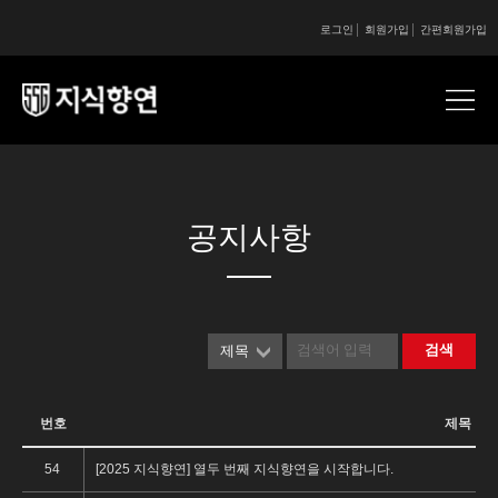
로그인
회원가입
간편회원가입
콘텐츠 시작
콘텐츠 시작
공지사항
검색
제목
번호
제목
54
[2025 지식향연] 열두 번째 지식향연을 시작합니다.