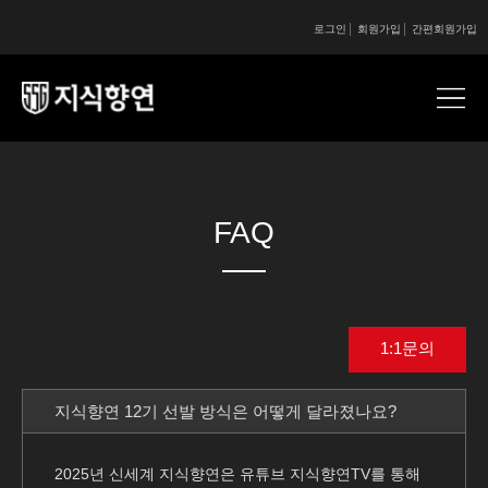
로그인
회원가입
간편회원가입
콘텐츠 시작
콘텐츠 시작
FAQ
1:1문의
지식향연 12기 선발 방식은 어떻게 달라졌나요?
2025년 신세계 지식향연은 유튜브 지식향연TV를 통해