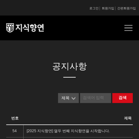
로그인
회원가입
간편회원가입
콘텐츠 시작
콘텐츠 시작
공지사항
검색
제목
번호
제목
54
[2025 지식향연] 열두 번째 지식향연을 시작합니다.