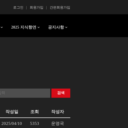
로그인
회원가입
간편회원가입
2025 지식향연
공지사항
검색
작성일
조회
작성자
2025/04/10
5353
운영국