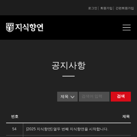
로그인
회원가입
간편회원가입
콘텐츠 시작
콘텐츠 시작
공지사항
검색
제목
번호
제목
54
[2025 지식향연] 열두 번째 지식향연을 시작합니다.