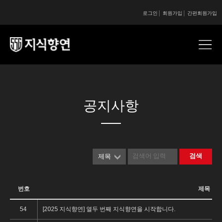
로그인
회원가입
간편회원가입
콘텐츠 시작
콘텐츠 시작
공지사항
검색
제목
번호
제목
54
[2025 지식향연] 열두 번째 지식향연을 시작합니다.