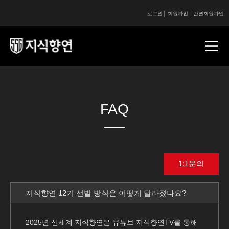
로그인
회원가입
간편회원가입
콘텐츠 시작
콘텐츠 시작
FAQ
1:1문의
지식향연 12기 선발 방식은 어떻게 달라졌나요?
2025년 신세계 지식향연은 유튜브 지식향연TV를 통해