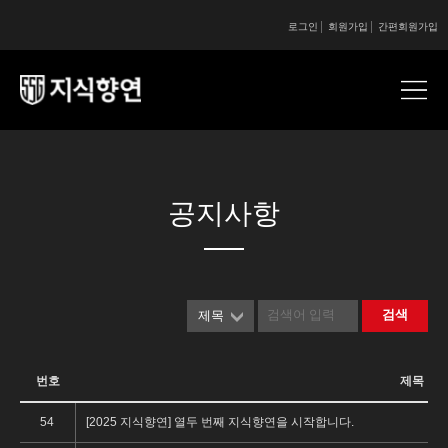
로그인
회원가입
간편회원가입
콘텐츠 시작
콘텐츠 시작
공지사항
검색
제목
번호
제목
54
[2025 지식향연] 열두 번째 지식향연을 시작합니다.