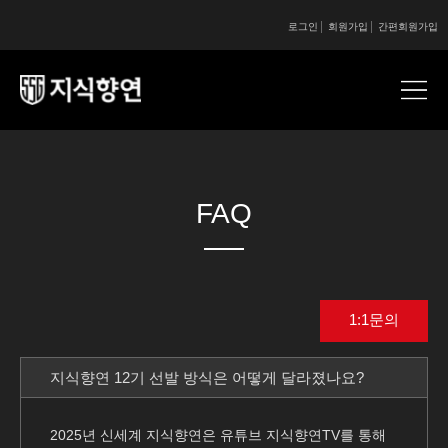
로그인
회원가입
간편회원가입
콘텐츠 시작
콘텐츠 시작
FAQ
1:1문의
지식향연 12기 선발 방식은 어떻게 달라졌나요?
2025년 신세계 지식향연은 유튜브 지식향연TV를 통해